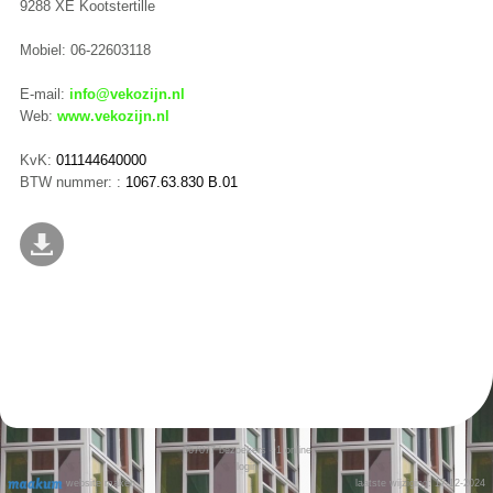
9288 XE Kootstertille
Mobiel: 06-22603118
E-mail:
info@vekozijn.nl
Web:
www.vekozijn.nl
KvK:
011144640000
BTW nummer: :
1067.63.830 B.01
667077
bezoekers - 1 online
login
website maken
laatste wijziging: 17-12-2024